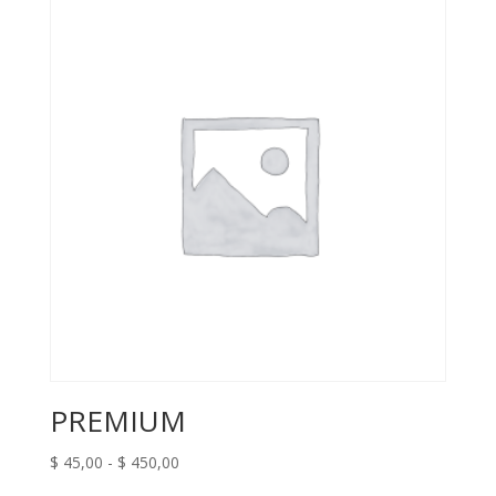
PREMIUM
Rango
$
45,00
-
$
450,00
de