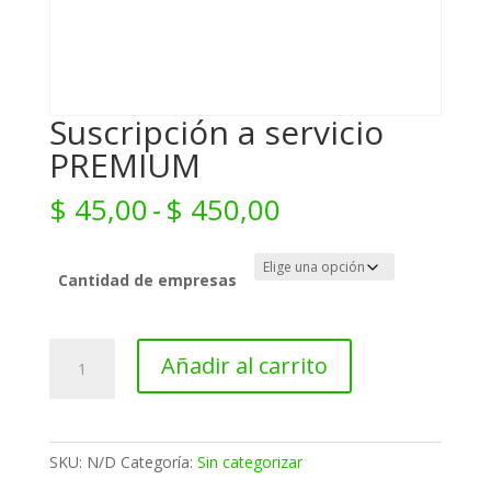
Suscripción a servicio
PREMIUM
Rango
$
45,00
-
$
450,00
de
precios:
desde
Cantidad de empresas
$ 45,00
hasta
Suscripción
$ 450,00
Añadir al carrito
a
servicio
PREMIUM
cantidad
SKU:
N/D
Categoría:
Sin categorizar