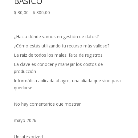
BASICO
Rango
$
30,00
-
$
300,00
de
precios:
desde
¿Hacia dónde vamos en gestión de datos?
$ 30,00
¿Cómo estás utilizando tu recurso más valioso?
hasta
$ 300,00
La raíz de todos los males: falta de registros
La clave es conocer y manejar los costos de
producción
Informática aplicada al agro, una aliada que vino para
quedarse
No hay comentarios que mostrar.
mayo 2026
Uncategorized