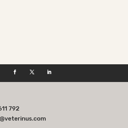
611 792
@veterinus.com