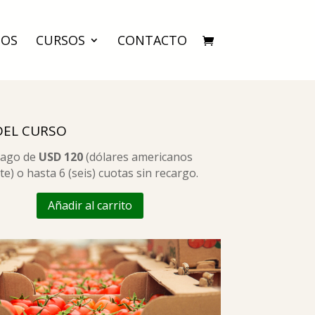
IOS
CURSOS
CONTACTO
DEL CURSO
pago de
USD 120
(dólares americanos
te) o hasta 6 (seis) cuotas sin recargo.
Añadir al carrito
Logística
Agropecuaria
y
Agroindustrial
cantidad